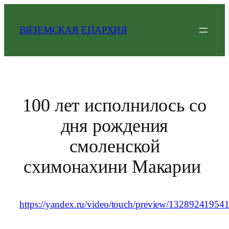
Перейти
к
ВЯЗЕМСКАЯ ЕПАРХИЯ
содержимому
100 лет исполнилось со
дня рождения
смоленской
схимонахини Макарии
https://yandex.ru/video/touch/preview/1328924195